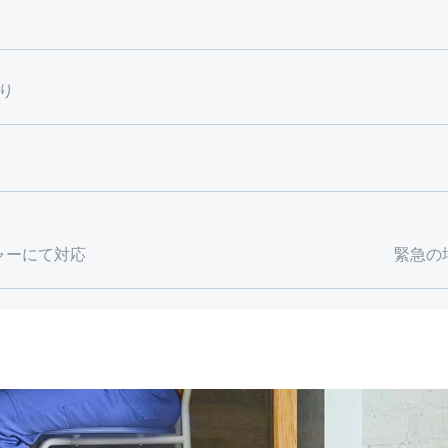
り
ャーにて対応
緊急の